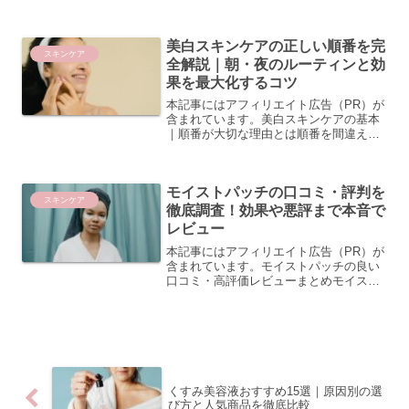
番を間違えると美白成分が肌に届かない
理由美白スキンケアを毎日丁寧に行って
いるのに、なかなか効果を実感できない
美白スキンケアの正しい順番を完
という方は少なくありま...
スキンケア
全解説｜朝・夜のルーティンと効
果を最大化するコツ
本記事にはアフィリエイト広告（PR）が
含まれています。美白スキンケアの基本
｜順番が大切な理由とは順番を間違える
と美白成分が浸透しない？その仕組みを
解説美白スキンケアを毎日丁寧に行って
いるのに、なかなか効果を実感できない
モイストパッチの口コミ・評判を
という方は、もしかした...
スキンケア
徹底調査！効果や悪評まで本音で
レビュー
本記事にはアフィリエイト広告（PR）が
含まれています。モイストパッチの良い
口コミ・高評価レビューまとめモイスト
パッチの口コミを調査すると、実際に使
用したユーザーからは多くの好意的な評
価が寄せられていることがわかりまし
た。ここでは、リアルな声...
くすみ美容液おすすめ15選｜原因別の選
び方と人気商品を徹底比較