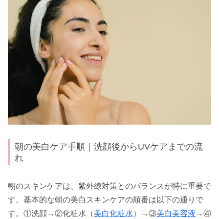
朝の美白ケア手順｜洗顔後からUVケアまでの流
れ
朝のスキンケアは、紫外線対策とのバランスが特に重要で
す。基本的な朝の美白スキンケアの順番は以下の通りで
す。①洗顔→②化粧水（
美白化粧水
）→③
美白美容液
→④