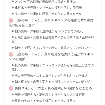
スキンケアの順番が美白効果に直結する理由
化粧水・美容液・クリームの役割と正しい使用順
美白成分を効果的に浸透させるための基本ルール
【朝のルーティン】美白スキンケアの順番と紫外線対
策の組み合わせ方
朝の美白ケア手順｜洗顔後からUVケアまでの流れ
日焼け止め・化粧下地は美白アイテムの前？後？正解を解
説
朝ケアで押さえておきたい時短・効率アップのポイント
【夜のルーティン】美白成分を最大限に活かすスキン
ケアの順番
夜の美白ケア手順｜クレンジング後から保湿仕上げまでの
流れ
美白美容液のベストなタイミングと重ね付けの考え方
朝と夜でケア内容を変えるべき理由とアイテムの選び方
美白スキンケアのよくある疑問とNG習慣を総まとめ
順番を間違えると逆効果？やりがちなミスと改善策
複数の美白アイテムを併用するときの注意点