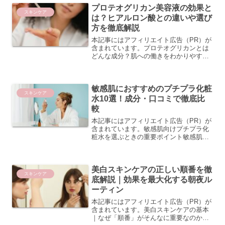
プロテオグリカン美容液の効果と
ポイントです。美白成分...
スキンケア
は？ヒアルロン酸との違いや選び
方を徹底解説
本記事にはアフィリエイト広告（PR）が
含まれています。プロテオグリカンとは
どんな成分？肌への働きをわかりやすく
解説プロテオグリカンの基本構造と肌の
中での役割プロテオグリカンとは、タン
パク質と糖鎖（グリコサミノグリカン）
敏感肌におすすめのプチプラ化粧
が結合した複合体のこと...
スキンケア
水10選！成分・口コミで徹底比
較
本記事にはアフィリエイト広告（PR）が
含まれています。敏感肌向けプチプラ化
粧水を選ぶときの重要ポイント敏感肌の
方にとって、化粧水選びは肌トラブルを
左右する大切なステップです。プチプラ
（プチプライス）の化粧水でも、選び方
美白スキンケアの正しい順番を徹
のポイントをしっかり押...
スキンケア
底解説｜効果を最大化する朝夜ル
ーティン
本記事にはアフィリエイト広告（PR）が
含まれています。美白スキンケアの基本
｜なぜ「順番」がそんなに重要なのか順