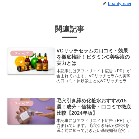
beauty-navi
関連記事
VCリッチセラムの口コミ・効果
スキンケア
を徹底検証！ビタミンC美容液の
実力とは
本記事にはアフィリエイト広告（PR）が
含まれています。VCリッチセラムの実際
の口コミ・体験談まとめVCリッチセラム
のビタミンC美容液としての評価は、実
際に使用したユーザーの口コミを見るこ
とで、より具体的なイメージをつかむこ
毛穴引き締め化粧水おすすめ15
とができます。ここ...
スキンケア
選！成分・価格帯・口コミで徹底
比較【2024年版】
本記事にはアフィリエイト広告（PR）が
含まれています。毛穴引き締め化粧水を
選ぶ前に知っておきたい基礎知識毛穴が
開く・目立つ原因とメカニズムを理解し