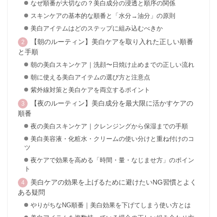
なぜ順番が大切なの？美白成分の浸透と順序の関係
スキンケアの基本的な順番と「水分→油分」の原則
美白アイテムはどのステップに組み込むべきか
【朝のルーティン】美白ケアを取り入れた正しい順番
と手順
朝の美白スキンケア｜洗顔〜日焼け止めまでの正しい流れ
朝に使える美白アイテムの選び方と注意点
紫外線対策と美白ケアを両立するポイント
【夜のルーティン】美白成分を最大限に活かすケアの
順番
夜の美白スキンケア｜クレンジングから保湿までの手順
美白美容液・化粧水・クリームの使い分けと重ね付けのコ
ツ
夜ケアで効果を高める「時間・量・なじませ方」のポイン
ト
美白ケアの効果を上げるために避けたいNG習慣とよく
ある疑問
やりがちなNG順番｜美白効果を下げてしまう使い方とは