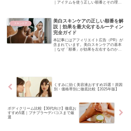
｜アイテムを使う正しい順番とその理由
スキンケアの順番が美白効果に直結する
理由美白スキンケアを毎日丁寧に行って
いるのに、なかなか効果を実感できない
美白スキンケアの正しい順番を解
という方は少なくありま...
スキンケア
説｜効果を最大化するルーティン
完全ガイド
本記事にはアフィリエイト広告（PR）が
含まれています。美白スキンケアの基本
｜なぜ「順番」が効果を左右するのか美
白スキンケアを毎日続けているのに、な
かなか思うような結果が得られない——
そんな経験はありませんか？実は、使用
するアイテムそのものの...
くすみに効く美容液おすすめ15選！原因
別・価格帯別に徹底比較【2025年版】
ボディクリーム比較【30代向け】徹底お
すすめ5選｜プチプラ〜デパコスまで厳
選