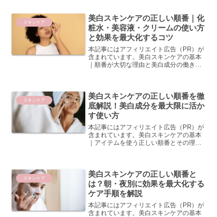
よう毛穴が目立つ原因は大きく分けて
「皮脂の過剰分泌」「肌の乾燥」「肌の
美白スキンケアの正しい順番｜化
弾力低下」の3つです。皮...
スキンケア
粧水・美容液・クリームの使い方
と効果を最大化するコツ
本記事にはアフィリエイト広告（PR）が
含まれています。美白スキンケアの基本
｜順番が大切な理由と美白成分の働き順
番を間違えると美白効果が半減する？そ
のメカニズムを解説美白スキンケアを毎
日丁寧に行っているのに、なかなか効果
美白スキンケアの正しい順番を徹
を実感できないという方...
スキンケア
底解説！美白成分を最大限に活か
す使い方
本記事にはアフィリエイト広告（PR）が
含まれています。美白スキンケアの基本
｜アイテムを使う正しい順番とその理由
スキンケアの順番が美白効果を左右する
理由美白スキンケアを実践しているの
に、なかなか効果を実感できないという
美白スキンケアの正しい順番と
方は、アイテムを使う「順...
スキンケア
は？朝・夜別に効果を最大化する
ケア手順を解説
本記事にはアフィリエイト広告（PR）が
含まれています。美白スキンケアの基本