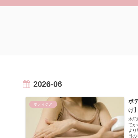
2026-06
ボ
ボディケア
け
本記
てか
より
日の