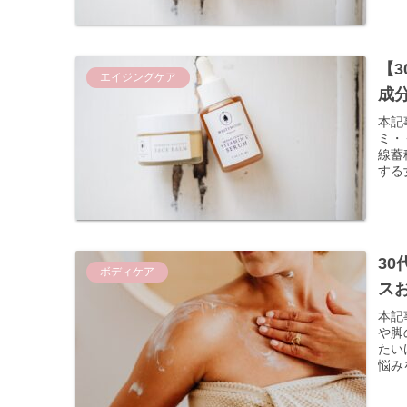
【
エイジングケア
成
本記
ミ・
線蓄
する
3
ボディケア
スお
本記
や脚
たい
悩み