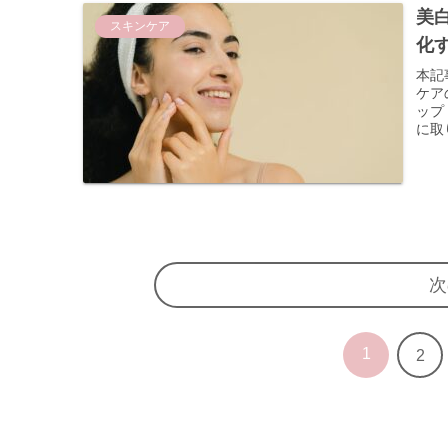
美
スキンケア
化
本記
ケア
ップ
に取
次
1
2