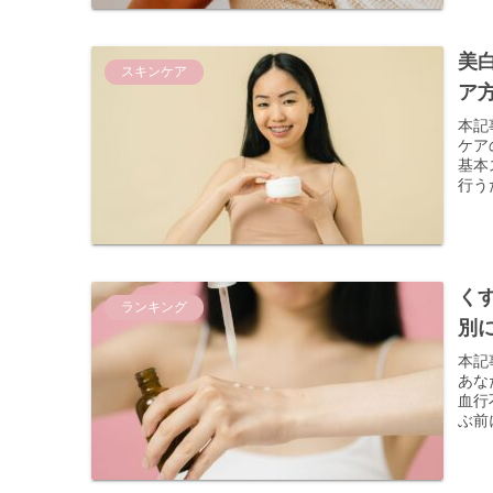
美
スキンケア
ア
本記
ケア
基本
行う
く
ランキング
別に
本記
あな
血行
ぶ前