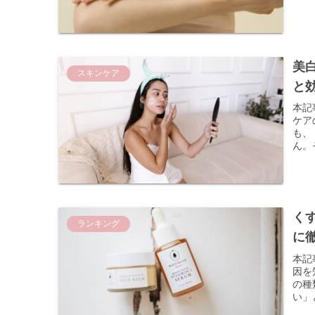
美
スキンケア
と
本記
ケア
も、
ん。
く
ランキング
に
本記
因を
の種
い」