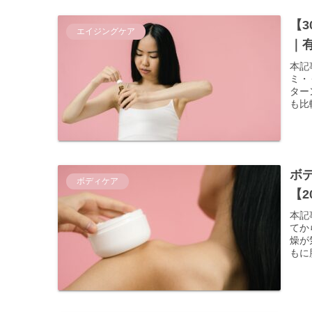
【
エイジングケア
｜
本記
ミ・
ター
も比
ボ
ボディケア
【2
本記
てか
燥が
もに