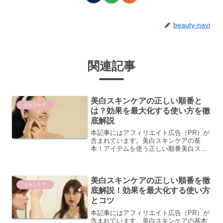
beauty-navi
関連記事
美白スキンケアの正しい順番と
スキンケア
は？効果を最大化する使い方を徹
底解説
本記事にはアフィリエイト広告（PR）が
含まれています。美白スキンケアの基
本！アイテムを使う正しい順番美白スキ
ンケアを毎日続けているのに、なかなか
効果を実感できないと感じている方は、
もしかしたらアイテムを使う順番が適切
美白スキンケアの正しい順番を徹
でない可能性があります。...
スキンケア
底解説！効果を最大化する使い方
とコツ
本記事にはアフィリエイト広告（PR）が
含まれています。美白スキンケアの基本