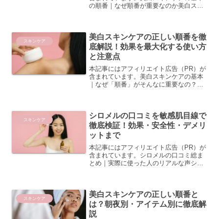
の順番｜なぜ順番が重要なのか美白スキ
ンケアを毎日続けているのに、なかなか
思うような変化を感じられない——そん
な悩みを抱えている方は少なくありませ
美白スキンケアの正しい順番を徹
ん。実は、使っているア...
スキンケア
底解説！効果を最大化する使い方
と注意点
本記事にはアフィリエイト広告（PR）が
含まれています。美白スキンケアの基本
｜なぜ「順番」がそんなに重要なの？順
番を間違えると美白成分が浸透しにくく
なる理由美白スキンケアを毎日丁寧に行
っているのに、なかなか効果を実感でき
シロメルの口コミを敏感肌目線で
ないという方は、もしか...
スキンケア
徹底検証！効果・安全性・デメリ
ットまで
本記事にはアフィリエイト広告（PR）が
含まれています。シロメルの口コミ総ま
とめ｜実際に使った人のリアルな声シロ
メルに関する口コミは、SNSや美容系レ
ビューサイトを中心に多数投稿されてい
ます。実際に使用した方々の声を幅広く
美白スキンケアの正しい順番と
収集・分析することで...
スキンケア
は？朝夜別・アイテム別に徹底解
説