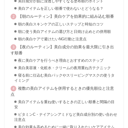
美白成分が肌に浸透しやすくなる塗布順のポイント
美白アイテムを正しい順番で使わないとどうなる？
【朝のルーティン】美白ケアを効果的に組み込む順番
朝の美白スキンケアの正しいステップと時短のコツ
朝に使う美白アイテムの選び方と日焼け止めとの併用順
朝の美白ケアで避けたいNG行動と注意点
【夜のルーティン】美白成分の効果を最大限に引き出
す順番
夜に美白ケアを行うべき理由とおすすめのステップ
美白美容液・化粧水・クリームの夜用重ね方テクニック
寝る前に仕込む美白パックやスリーピングマスクの使うタ
イミング
複数の美白アイテムを併用するときの優先順位と注意
点
美白アイテムを重ね使いするときの正しい順番と間隔の目
安
ビタミンC・ナイアシンアミドなど美白成分別の使い合わせ
注意点
美白効果を高めるために一緒に取り入れたいケアアイテム