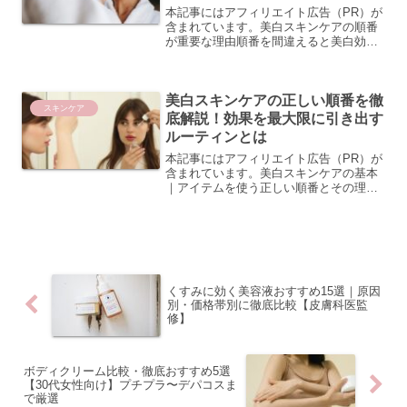
本記事にはアフィリエイト広告（PR）が
含まれています。美白スキンケアの順番
が重要な理由順番を間違えると美白効果
が半減する仕組み美白スキンケアを毎日
丁寧に行っているつもりでも、「なかな
か効果を感じられない」という方は少な
美白スキンケアの正しい順番を徹
くありません。その原因...
スキンケア
底解説！効果を最大限に引き出す
ルーティンとは
本記事にはアフィリエイト広告（PR）が
含まれています。美白スキンケアの基本
｜アイテムを使う正しい順番とその理由
スキンケアの順番が美白効果を左右する
仕組みとは？美白スキンケアを毎日続け
ているのに、なかなか効果を実感できな
いという方は、アイテム...
くすみに効く美容液おすすめ15選｜原因
別・価格帯別に徹底比較【皮膚科医監
修】
ボディクリーム比較・徹底おすすめ5選
【30代女性向け】プチプラ〜デパコスま
で厳選