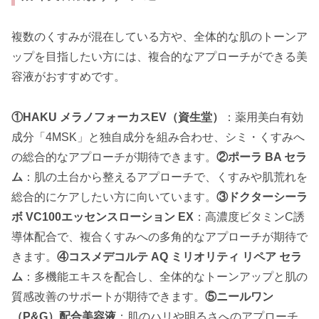
複数のくすみが混在している方や、全体的な肌のトーンア
ップを目指したい方には、複合的なアプローチができる美
容液がおすすめです。
①HAKU メラノフォーカスEV（資生堂）
：薬用美白有効
成分「4MSK」と独自成分を組み合わせ、シミ・くすみへ
の総合的なアプローチが期待できます。
②ポーラ BA セラ
ム
：肌の土台から整えるアプローチで、くすみや肌荒れを
総合的にケアしたい方に向いています。
③ドクターシーラ
ボ VC100エッセンスローション EX
：高濃度ビタミンC誘
導体配合で、複合くすみへの多角的なアプローチが期待で
きます。
④コスメデコルテ AQ ミリオリティ リペア セラ
ム
：多機能エキスを配合し、全体的なトーンアップと肌の
質感改善のサポートが期待できます。
⑤ニールワン
（P&G）配合美容液
：肌のハリや明るさへのアプローチ