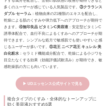
トする成分を配合し、翌朝の肌状態の改善が期待できると
多くのユーザーが感じている人気製品です。
③クラランス
ダブル セーラム
：植物由来の21種類のエキスを配合し、
乾燥による肌のくすみや弾力低下へのアプローチが期待で
きます。
④無印良品 ビタミンC美容液
：安定型ビタミンC
誘導体配合で、血行不良によるくすみへのアプローチが期
待できます。シンプルな処方で敏感肌でも使いやすいと感
じるユーザーが多いです。
⑤花王 ニベア花王 キュレル 美
白化粧水
：セラミド機能成分配合で、乾燥による小ジワを
目立たなくする効果（効能評価試験済み）が期待でき、敏
感乾燥肌の方にも向いています。
▶ UDエッセンス公式サイトで見る
複合タイプのくすみ・全体的なトーンアップに
効く美容液おすすめ5選