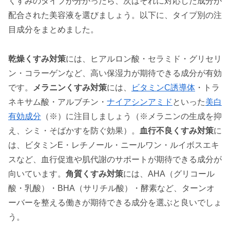
くすみのタイプが分かったら、次はそれに対応した成分が
配合された美容液を選びましょう。以下に、タイプ別の注
目成分をまとめました。
乾燥くすみ対策
には、ヒアルロン酸・セラミド・グリセリ
ン・コラーゲンなど、高い保湿力が期待できる成分が有効
です。
メラニンくすみ対策
には、
ビタミンC誘導体
・トラ
ネキサム酸・アルブチン・
ナイアシンアミド
といった
美白
有効成分
（※）に注目しましょう（※メラニンの生成を抑
え、シミ・そばかすを防ぐ効果）。
血行不良くすみ対策
に
は、ビタミンE・レチノール・ニールワン・ルイボスエキ
スなど、血行促進や肌代謝のサポートが期待できる成分が
向いています。
角質くすみ対策
には、AHA（グリコール
酸・乳酸）・BHA（サリチル酸）・酵素など、ターンオ
ーバーを整える働きが期待できる成分を選ぶと良いでしょ
う。