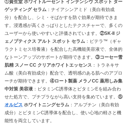
①資生堂 ホワイトルーセント インテンシヴ スポット ター
ゲッティング セラム
：ナイアシンアミド（美白有効成
分）を配合し、シミ・そばかすを防ぐ効果が期待できま
す。浸透感が高くさっぱりとしたテクスチャーで、多くの
ユーザーから使いやすいと評価されています。
②SK-II ジ
ェノプティクス アルト スポット セラム
：ピテラ™（ギャ
ラクトミセス培養液）を配合した高機能美容液で、全体的
なトーンアップのサポートが期待できます。
③コーセー雪
肌精 スノー CC クリアホワイトエッセンス
：トラネキサ
ム酸（美白有効成分）配合で、透明感のある肌へのアプロ
ーチが期待できます。
④ロート製薬 メラノCC 薬用しみ集
中対策 美容液
：ビタミンC誘導体とビタミンEを組み合わ
せた処方で、プチプラながら高い支持を集めています。
⑤
オルビス
ホワイトニングセラム
：アルブチン（美白有効
成分）とビタミンC誘導体を配合し、使い心地の軽さと機
能性を両立しています。