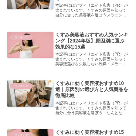
本記事にはアフィリエイト広告（PR）が
含まれています。くすみの原因を知って
自分に合った美容液を選ぼうメラニン・
乾燥・血行不良…くすみの種類と見分け
方 肌のくすみといっても、その原因はひ
とつではありません。大きく分けると
くすみ美容液おすすめ人気ランキ
「メラニンくすみ」「乾...
ランキング
ング【2024年版】原因別に選ぶ
効果的な15選
本記事にはアフィリエイト広告（PR）が
含まれています。くすみの原因を知って
美容液選びを失敗しない乾燥・メラニ
ン・血行不良…くすみの種類と見分け方
くすみといっても、その原因はひとつで
はありません。大きく分けると「乾燥に
くすみに効く美容液おすすめ10
よるくすみ」「メラニンに...
ランキング
選｜原因別の選び方と人気商品を
徹底比較
本記事にはアフィリエイト広告（PR）が
含まれています。くすみの原因を知って
自分に合う美容液を選ぼう「なんとなく
顔色が暗い」「化粧のりが悪い」と感じ
たことはありませんか？その原因のひと
つが「くすみ」です。くすみ 美容液 お
くすみに効く美容液おすすめ15
すすめを探している方...
ランキング