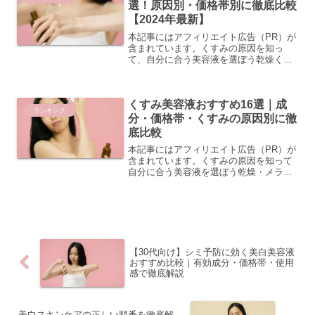
選！原因別・価格帯別に徹底比較
【2024年最新】
本記事にはアフィリエイト広告（PR）が
含まれています。くすみの原因を知っ
て、自分に合う美容液を選ぼう乾燥くす
み・メラニンくすみ・血行不良くすみの
違いとは くすみと一言で言っても、その
原因はさまざまです。大きく分けると
くすみ美容液おすすめ16選｜成
「乾燥くすみ」「メラニン...
ランキング
分・価格帯・くすみの原因別に徹
底比較
本記事にはアフィリエイト広告（PR）が
含まれています。くすみの原因を知って
自分に合う美容液を選ぼう乾燥・メラニ
ン・血行不良…あなたのくすみはどのタ
イプ？くすみ美容液を選ぶ前に、まず自
分のくすみの原因を把握することが大切
です。くすみには大きく...
【30代向け】シミ予防に効く美白美容液
おすすめ比較｜有効成分・価格帯・使用
感で徹底解説
美白スキンケアの正しい順番を徹底解