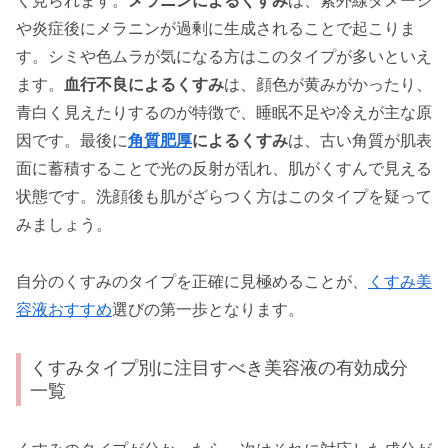
く見られます。
メラニンによるくすみ
は、紫外線ダメージ
や炎症後にメラニンが過剰に生成されることで起こりま
す。シミや色ムラが気になる方はこのタイプが多いといえ
ます。
血行不良によるくすみ
は、顔色が黄みがかったり、
青白く見えたりするのが特徴で、睡眠不足や冷えが主な原
因です。最後に
角質肥厚
によるくすみ
は、古い角質が肌表
面に蓄積することで光の反射が乱れ、肌がくすんで見える
状態です。洗顔後も肌がざらつく方はこのタイプを疑って
みましょう。
自分のくすみのタイプを正確に見極めることが、
くすみ美
容液おすすめ
選びの第一歩となります。
くすみタイプ別に注目すべき美容液の有効成分
一覧