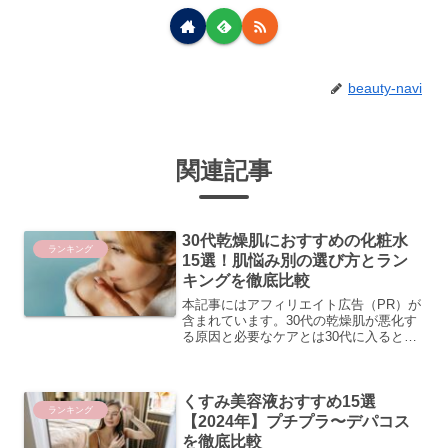
beauty-navi
関連記事
30代乾燥肌におすすめの化粧水
ランキング
15選！肌悩み別の選び方とラン
キングを徹底比較
本記事にはアフィリエイト広告（PR）が
含まれています。30代の乾燥肌が悪化す
る原因と必要なケアとは30代に入ると
「以前と同じスキンケアをしているの
に、なぜか肌が乾燥する」と感じる方が
急増します。これは気のせいではなく、
くすみ美容液おすすめ15選
肌の構造そのものが変化...
ランキング
【2024年】プチプラ〜デパコス
を徹底比較