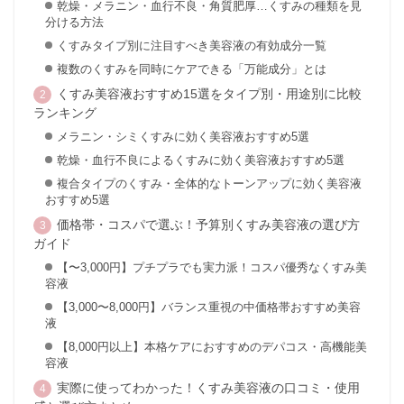
乾燥・メラニン・血行不良・角質肥厚…くすみの種類を見
分ける方法
くすみタイプ別に注目すべき美容液の有効成分一覧
複数のくすみを同時にケアできる「万能成分」とは
くすみ美容液おすすめ15選をタイプ別・用途別に比較
ランキング
メラニン・シミくすみに効く美容液おすすめ5選
乾燥・血行不良によるくすみに効く美容液おすすめ5選
複合タイプのくすみ・全体的なトーンアップに効く美容液
おすすめ5選
価格帯・コスパで選ぶ！予算別くすみ美容液の選び方
ガイド
【〜3,000円】プチプラでも実力派！コスパ優秀なくすみ美
容液
【3,000〜8,000円】バランス重視の中価格帯おすすめ美容
液
【8,000円以上】本格ケアにおすすめのデパコス・高機能美
容液
実際に使ってわかった！くすみ美容液の口コミ・使用