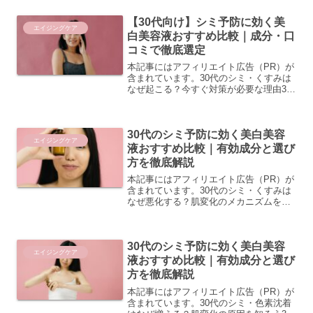
いでしょうか。実は、30代はシミが一気
【30代向け】シミ予防に効く美
に表面化しやすい年...
エイジングケア
白美容液おすすめ比較｜成分・口
コミで徹底選定
本記事にはアフィリエイト広告（PR）が
含まれています。30代のシミ・くすみは
なぜ起こる？今すぐ対策が必要な理由30
代に入ると、「以前より肌が明るくな
い」「気づいたらシミが増えた気がす
る」と感じる方が増えてきます。これは
30代のシミ予防に効く美白美容
加齢による肌機能の変化...
エイジングケア
液おすすめ比較｜有効成分と選び
方を徹底解説
本記事にはアフィリエイト広告（PR）が
含まれています。30代のシミ・くすみは
なぜ悪化する？肌変化のメカニズムを知
ろう30代に入ると「なんとなく肌がくす
んできた」「以前より色むらが気にな
る」と感じる方が増えてきます。これは
30代のシミ予防に効く美白美容
加齢による肌の変化が...
エイジングケア
液おすすめ比較｜有効成分と選び
方を徹底解説
本記事にはアフィリエイト広告（PR）が
含まれています。30代のシミ・色素沈着