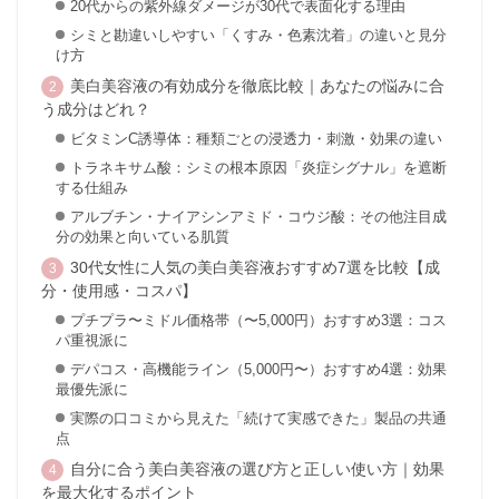
20代からの紫外線ダメージが30代で表面化する理由
シミと勘違いしやすい「くすみ・色素沈着」の違いと見分
け方
美白美容液の有効成分を徹底比較｜あなたの悩みに合
う成分はどれ？
ビタミンC誘導体：種類ごとの浸透力・刺激・効果の違い
トラネキサム酸：シミの根本原因「炎症シグナル」を遮断
する仕組み
アルブチン・ナイアシンアミド・コウジ酸：その他注目成
分の効果と向いている肌質
30代女性に人気の美白美容液おすすめ7選を比較【成
分・使用感・コスパ】
プチプラ〜ミドル価格帯（〜5,000円）おすすめ3選：コス
パ重視派に
デパコス・高機能ライン（5,000円〜）おすすめ4選：効果
最優先派に
実際の口コミから見えた「続けて実感できた」製品の共通
点
自分に合う美白美容液の選び方と正しい使い方｜効果
を最大化するポイント