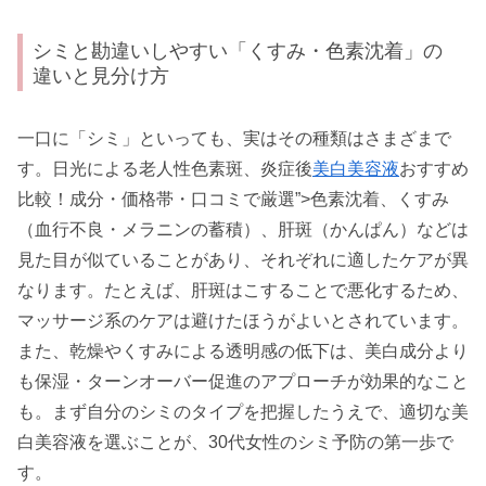
シミと勘違いしやすい「くすみ・色素沈着」の
違いと見分け方
一口に「シミ」といっても、実はその種類はさまざまで
す。日光による老人性色素斑、炎症後
美白美容液
おすすめ
比較！成分・価格帯・口コミで厳選”>色素沈着、くすみ
（血行不良・メラニンの蓄積）、肝斑（かんぱん）などは
見た目が似ていることがあり、それぞれに適したケアが異
なります。たとえば、肝斑はこすることで悪化するため、
マッサージ系のケアは避けたほうがよいとされています。
また、乾燥やくすみによる透明感の低下は、美白成分より
も保湿・ターンオーバー促進のアプローチが効果的なこと
も。まず自分のシミのタイプを把握したうえで、適切な美
白美容液を選ぶことが、30代女性のシミ予防の第一歩で
す。