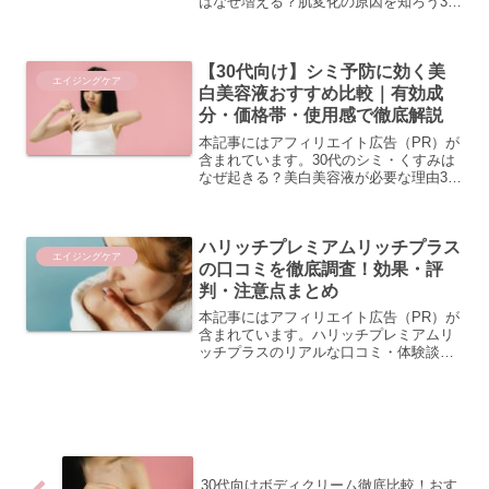
はなぜ増える？肌変化の原因を知ろう30
代に入ると、「以前より肌のトーンが暗
くなった」「シミが目立ち始めた」と感
じる方が増えてきます。これは単なる気
【30代向け】シミ予防に効く美
のせいではなく、肌...
エイジングケア
白美容液おすすめ比較｜有効成
分・価格帯・使用感で徹底解説
本記事にはアフィリエイト広告（PR）が
含まれています。30代のシミ・くすみは
なぜ起きる？美白美容液が必要な理由30
代から加速するターンオーバーの低下と
色素沈着の関係 20代のころは紫外線を浴
びても比較的早く肌が回復できていたの
ハリッチプレミアムリッチプラス
に、30代に入...
エイジングケア
の口コミを徹底調査！効果・評
判・注意点まとめ
本記事にはアフィリエイト広告（PR）が
含まれています。ハリッチプレミアムリ
ッチプラスのリアルな口コミ・体験談ハ
リッチプレミアムリッチプラスは、ハ
リ・うるおいをサポートする美容液とし
て注目を集めています。実際に使用した
方々の口コミを集め、良い...
30代向けボディクリーム徹底比較！おす