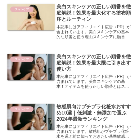
美白スキンケアの正しい順番を徹
スキンケア
底解説！効果を最大化する塗布順
序とルーティン
本記事にはアフィリエイト広告（PR）が
含まれています。美白スキンケアの基本
的な順番と使う理由スキンケアに順番が
ある理由｜成分の浸透力と分子サイズの
関係 美白スキンケアを効果的に行うため
には、アイテムを使う順番がとても重要
美白スキンケアの正しい順番を徹
です。スキンケアに順...
スキンケア
底解説！効果を最大限に引き出す
使い方
本記事にはアフィリエイト広告（PR）が
含まれています。美白スキンケアの基
本！アイテムを使う正しい順番とはスキ
ンケアの順番が美白効果を左右する理由
美白スキンケアを毎日続けているのに、
なかなか効果を実感できないという方
敏感肌向けプチプラ化粧水おすす
は、もしかするとアイテムを...
スキンケア
め10選｜低刺激・無添加で選ぶ
2024年最新ランキング
本記事にはアフィリエイト広告（PR）が
含まれています。敏感肌がプチプラ化粧
水を選ぶ前に知っておきたい基準敏感肌