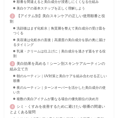
順番を間違えると美白成分が浸透しにくくなる仕組み
美白ケアの基本ステップを正しく理解しよう
【アイテム別】美白スキンケアの正しい使用順番と役
割
洗顔後はまず化粧水｜角質層を整えて美白成分の受け皿を
つくる
美容液は化粧水の直後｜高濃度の美白成分を肌の奥に届け
るタイミング
乳液・クリームは仕上げに｜美白成分を逃さず蓋をする役
割
美白効果を高める！シーン別スキンケアルーティンの
組み立て方
朝のルーティン｜UV対策と美白ケアを組み合わせる正しい
順番
夜のルーティン｜ターンオーバーを活かした美白成分の使
い方
複数の美白アイテムが重なる場合の優先順位の決め方
シミ・くすみを改善するために避けたい順番の間違い
とよくある疑問