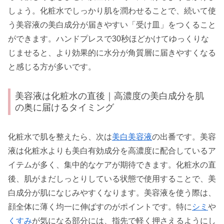
しょう。化粧水でしっかり肌を潤わせることで、続いて使
う美容液の美白成分が届きやすい「受け皿」をつくること
ができます。ハンドプレスで30秒ほどかけてゆっくりな
じませると、より効果的に水分が角質層に届きやすくなる
と感じる方が多いです。
美容液は化粧水の直後｜高濃度の美白成分を肌
の奥に届けるタイミング
化粧水で肌を整えたら、次は
美白美容液
の出番です。美容
液は化粧水よりも美白有効成分を高濃度に配合しているア
イテムが多く、集中的なケアが期待できます。化粧水の直
後、肌がまだしっとりしている状態で使用することで、美
白成分が肌になじみやすくなります。美容液を使う際は、
顔全体に薄く均一に伸ばすのがポイントです。特に
シミ
や
くすみ
が気になる部分には、指先で軽く押さえるようにし