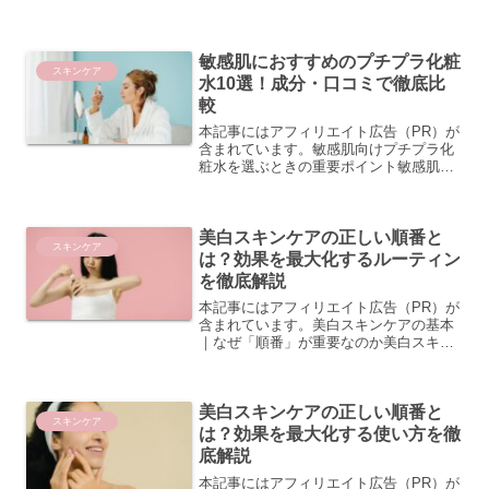
の方がプチプラ化粧水を選ぶとき、「安
いから品質が低いのでは？」と不安にな
る方も多いでしょう。しかし実際には、
敏感肌におすすめのプチプラ化粧
価格が安くても低刺激で...
スキンケア
水10選！成分・口コミで徹底比
較
本記事にはアフィリエイト広告（PR）が
含まれています。敏感肌向けプチプラ化
粧水を選ぶときの重要ポイント敏感肌の
方にとって、化粧水選びは肌トラブルを
左右する大切なステップです。プチプラ
（プチプライス）の化粧水でも、選び方
美白スキンケアの正しい順番と
のポイントをしっかり押...
スキンケア
は？効果を最大化するルーティン
を徹底解説
本記事にはアフィリエイト広告（PR）が
含まれています。美白スキンケアの基本
｜なぜ「順番」が重要なのか美白スキン
ケアを毎日続けているのに、なかなか効
果を実感できないと感じたことはありま
せんか？実は、スキンケアアイテムを使
美白スキンケアの正しい順番と
う「順番」は、美白成分...
スキンケア
は？効果を最大化する使い方を徹
底解説
本記事にはアフィリエイト広告（PR）が