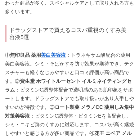
わった商品が多く、スペシャルケアとして取り入れる方も
多くいます。
ドラッグストアで買えるコスパ重視のくすみ美
容液5選
①
無印良品 薬用
美白美容液
：トラネキサム酸配合の薬用
美白美容液。シミ・そばかすを防ぐ効果が期待でき、テク
スチャーも軽くなじみやすいと口コミ評価が高い商品で
す。②
資生堂 ホワイトルーセント イルミネイティングセ
ラム
：ビタミンC誘導体配合で透明感のある肌印象をサポ
ートします。ドラッグストアでも取り扱いがあり入手しや
すいのが特徴です。③
ロート製薬 メラノCC 薬用しみ集中
対策美容液
：ビタミンC誘導体・ビタミンEを高配合し、
シミ・ニキビ跡のくすみに対応します。コスパが高く継続
しやすいと感じる方が多い商品です。④
花王 ニベア メル