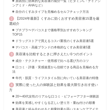
原因別に効果的な美容液の成分一覧（ビタミンC・ナイアシ
ンアミド・AHAなど）
自分のくすみタイプを見極めるセルフチェック方法
【2024年最新】くすみに効くおすすめ美容液15選を厳
選紹介
プチプラ〜デパコスまで価格帯別おすすめランキング
TOP15
ドラッグストアで買えるコスパ重視のくすみ美容液5選
デパコス・高級ブランドの本格的なくすみ美容液5選
美容液を比較するときに押さえたい5つのポイント
成分・テクスチャー・使用感で比べる選び方のコツ
口コミ・評価・実感速度から信頼できる商品を見極める方
法
年代・肌質・ライフスタイル別に向いている美容液の特徴
実際に使った人の体験談と効果を最大限引き出す使い
方
20〜40代女性のリアルな口コミ・ビフォーアフター体験談
効果を実感しやすくなる正しい塗り方・重ね付けの順番
美容液と組み合わせると相乗効果が高いスキンケアアイテ