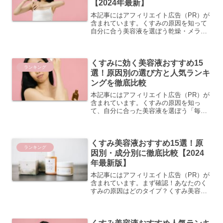
【2024年最新】
本記事にはアフィリエイト広告（PR）が
含まれています。くすみの原因を知って
自分に合う美容液を選ぼう乾燥・メラニ
ン・血行不良・角質肥厚…くすみの種類
と見分け方 「なんとなく顔色が悪い」
「肌がくすんで見える」と感じたことは
くすみに効く美容液おすすめ15
ありませんか？実はくす...
ランキング
選！原因別の選び方と人気ランキ
ングを徹底比較
本記事にはアフィリエイト広告（PR）が
含まれています。くすみの原因を知っ
て、自分に合った美容液を選ぼう「毎朝
鏡を見るたびに、なんとなく顔色が暗
い…」「以前より肌のトーンが落ちた気
がする…」そんな悩みを抱えている方は
くすみ美容液おすすめ15選！原
少なくありません。くすみ ...
ランキング
因別・成分別に徹底比較【2024
年最新版】
本記事にはアフィリエイト広告（PR）が
含まれています。まず確認！あなたのく
すみの原因はどのタイプ？くすみ美容液
を選ぶ前に、まず大切なのは「自分のく
すみがどのタイプか」を把握することで
す。くすみには大きく分けて3つの原因タ
イプがあり、それぞれ...