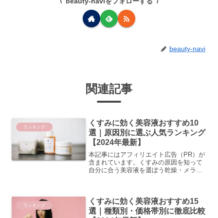
beauty-naviをフォローする
beauty-navi
関連記事
くすみに効く美容液おすすめ10
ランキング
選｜原因別に選ぶ人気ランキング
【2024年最新】
本記事にはアフィリエイト広告（PR）が
含まれています。くすみの原因を知って
自分に合う美容液を選ぼう乾燥・メラニ
ン・血行不良…くすみの種類と見分け方
肌のくすみといっても、その原因はひと
つではありません。大きく分けると「乾
くすみに効く美容液おすすめ15
燥によるくすみ」「メ...
ランキング
選｜種類別・価格帯別に徹底比較