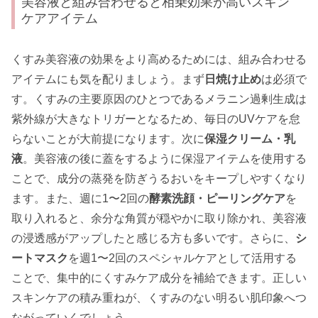
美容液と組み合わせると相乗効果が高いスキン
ケアアイテム
くすみ美容液の効果をより高めるためには、組み合わせる
アイテムにも気を配りましょう。まず
日焼け止め
は必須で
す。くすみの主要原因のひとつであるメラニン過剰生成は
紫外線が大きなトリガーとなるため、毎日のUVケアを怠
らないことが大前提になります。次に
保湿クリーム・乳
液
。美容液の後に蓋をするように保湿アイテムを使用する
ことで、成分の蒸発を防ぎうるおいをキープしやすくなり
ます。また、週に1〜2回の
酵素洗顔・ピーリングケア
を
取り入れると、余分な角質が穏やかに取り除かれ、美容液
の浸透感がアップしたと感じる方も多いです。さらに、
シ
ートマスク
を週1〜2回のスペシャルケアとして活用する
ことで、集中的にくすみケア成分を補給できます。正しい
スキンケアの積み重ねが、くすみのない明るい肌印象へつ
ながっていくでしょう。