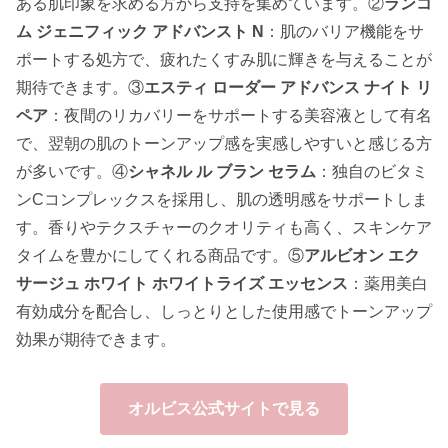
ある肌印象を求める方から支持を集めています。②
ランコ
ム ジェニフィック アドバンスト N
：肌のバリア機能をサ
ポートする処方で、疲れたくすみ肌に輝きを与えることが
期待できます。③
エスティ ローダー アドバンス ナイト リ
ペア
：夜間のリカバリーをサポートする美容液として有名
で、翌朝の肌のトーンアップ感を実感しやすいと感じる方
が多いです。④
シャネル ル ブラン セラム
：独自のビタミ
ンCコンプレックスを採用し、肌の透明感をサポートしま
す。香りやテクスチャーのクオリティも高く、スキンケア
タイムを豊かにしてくれる商品です。⑤
アルビオン エク
サージュ ホワイト ホワイトライズ エッセンス
：薬用美白
有効成分を配合し、しっとりとした使用感でトーンアップ
効果が期待できます。
オルビス公式サイトで見る