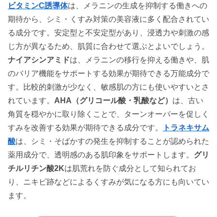
ビタミンC誘導体
は、メラニンの生成を抑制する働きへの
期待から、シミ・くすみ対策の美容液に多く配合されてい
る成分です。安定型と不安定型があり、浸透力や刺激の感
じ方が異なるため、肌質に合わせて選ぶとよいでしょう。
ナイアシンアミド
は、メラニンの移行を抑える働きや、肌
のバリア機能をサポートする効果が期待できる万能成分で
す。比較的刺激が少なく、敏感肌の方にも使いやすいとさ
れています。
AHA（グリコール酸・乳酸など）
は、古い
角質を穏やかに取り除くことで、ターンオーバーを促しく
すみを改善する効果が期待できる成分です。
トラネキサム
酸
は、シミ・そばかすの発生を抑制することが認められた
薬用成分で、透明感のある肌印象をサポートします。
グリ
チルリチン酸2K
は肌荒れを防ぐ成分として知られてお
り、ニキビ跡などによるくすみが気になる方にも向いてい
ます。