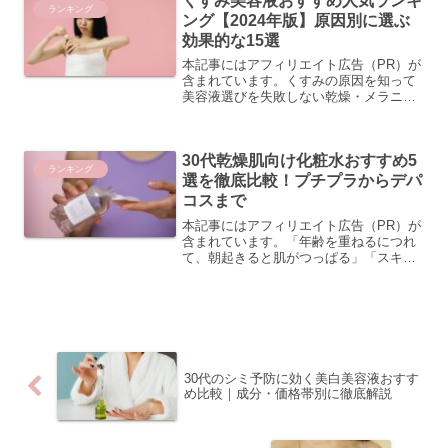
くすみ美容液おすすめ人気ランキ
ランキング
ング【2024年版】原因別に選ぶ
効果的な15選
本記事にはアフィリエイト広告（PR）が
含まれています。くすみの原因を知って
美容液選びを失敗しない乾燥・メラニ
ン・血行不良…くすみの種類と見分け方
くすみといっても、その原因はひとつで
はありません。大きく分けると「乾燥に
30代乾燥肌向け化粧水おすすめ5
よるくすみ」「メラニンに...
ランキング
選を徹底比較！プチプラからデパ
コスまで
本記事にはアフィリエイト広告（PR）が
含まれています。「年齢を重ねるにつれ
て、朝起きると肌がつっぱる」「スキン
ケアをしてもすぐに乾燥を感じてしま
う」そんなお悩みを抱える30代女性は多
いのではないでしょうか。20代のころは
気にならなかった乾燥...
30代のシミ予防に効く美白美容液おすす
め比較｜成分・価格帯別に徹底解説