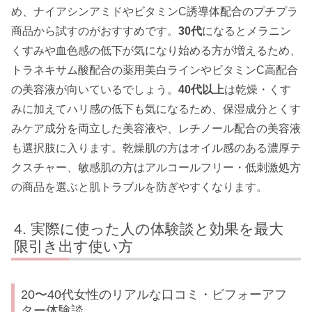
め、ナイアシンアミドやビタミンC誘導体配合のプチプラ
商品から試すのがおすすめです。
30代
になるとメラニン
くすみや血色感の低下が気になり始める方が増えるため、
トラネキサム酸配合の薬用美白ラインやビタミンC高配合
の美容液が向いているでしょう。
40代以上
は乾燥・くす
みに加えてハリ感の低下も気になるため、保湿成分とくす
みケア成分を両立した美容液や、レチノール配合の美容液
も選択肢に入ります。乾燥肌の方はオイル感のある濃厚テ
クスチャー、敏感肌の方はアルコールフリー・低刺激処方
の商品を選ぶと肌トラブルを防ぎやすくなります。
実際に使った人の体験談と効果を最大
限引き出す使い方
20〜40代女性のリアルな口コミ・ビフォーアフ
ター体験談