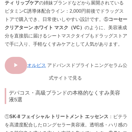
ティ リップケア
の姉妹ブランドなどから展開されている
ビタミンC誘導体配合ライン：2,000円前後でドラッグス
トアで購入でき、日常使いしやすい設計です。⑤
コーセー
クリアターン ホワイト マスク（VC）
のように、美容液成
分を直接肌に届けるシートマスクタイプもドラッグストア
で手に入り、手軽なくすみケアとして人気があります。
▶
オルビス
アドバンスドブライトニングセラム公
式サイトで見る
デパコス・高級ブランドの本格的なくすみ美容
液5選
①
SK-II フェイシャル トリートメント エッセンス
：ピテラ
を高濃度配合したロングセラー美容液。透明感・ハリ感の