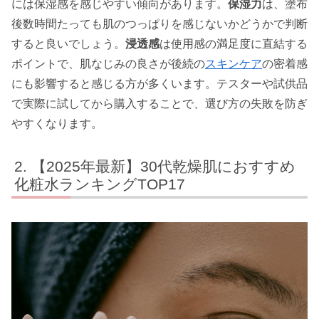
には保湿感を感じやすい傾向があります。
保湿力
は、塗布
後数時間たっても肌のつっぱりを感じないかどうかで判断
すると良いでしょう。
浸透感
は使用感の満足度に直結する
ポイントで、肌なじみの良さが後続の
スキンケア
の密着感
にも影響すると感じる方が多くいます。テスターや試供品
で実際に試してから購入することで、選び方の失敗を防ぎ
やすくなります。
【2025年最新】30代乾燥肌におすすめ
化粧水ランキングTOP17