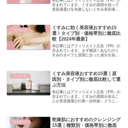
本記事にはアフィリエイト広告（PR）が
含まれています。くすみの原因を知って
美容液選びを失敗しないくすみ美容液を
選ぶとき、「なんとなく人気だから」
「口コミが良かったから」という理由だ
けで選んでいませんか？実は、くすみに
くすみに効く美容液おすすめ15
は複数の原因があり、自分...
ランキング
選！タイプ別・価格帯別に徹底比
較【2024年最新】
本記事にはアフィリエイト広告（PR）が
含まれています。まず確認！あなたのく
すみのタイプと原因に合った成分を知ろ
う乾燥・メラニン・血行不良・角質肥
厚…くすみの種類を見分ける方法 くすみ
美容液を選ぶ前に、まず自分のくすみが
くすみ美容液おすすめ15選｜原
どのタイプなのかを把握...
ランキング
因別・タイプ別に徹底比較して選
ぶ方法
本記事にはアフィリエイト広告（PR）が
含まれています。くすみの原因を知るこ
とが美容液選びの第一歩乾燥・メラニ
ン・血行不良…くすみの3大原因を解説
肌のくすみが気になるとき、その原因は
一つではありません。くすみには大きく
乾燥肌におすすめのクレンジング
分けて「乾燥によるくす...
ランキング
15選｜種類別・価格帯別に徹底