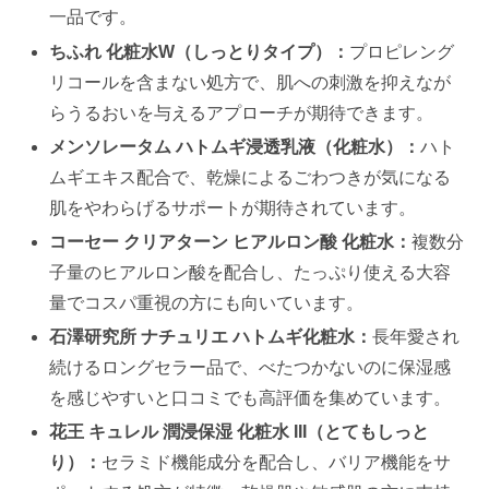
一品です。
ちふれ 化粧水W（しっとりタイプ）：
プロピレング
リコールを含まない処方で、肌への刺激を抑えなが
らうるおいを与えるアプローチが期待できます。
メンソレータム ハトムギ浸透乳液（化粧水）：
ハト
ムギエキス配合で、乾燥によるごわつきが気になる
肌をやわらげるサポートが期待されています。
コーセー クリアターン ヒアルロン酸 化粧水：
複数分
子量のヒアルロン酸を配合し、たっぷり使える大容
量でコスパ重視の方にも向いています。
石澤研究所 ナチュリエ ハトムギ化粧水：
長年愛され
続けるロングセラー品で、べたつかないのに保湿感
を感じやすいと口コミでも高評価を集めています。
花王 キュレル 潤浸保湿 化粧水 III（とてもしっと
り）：
セラミド機能成分を配合し、バリア機能をサ