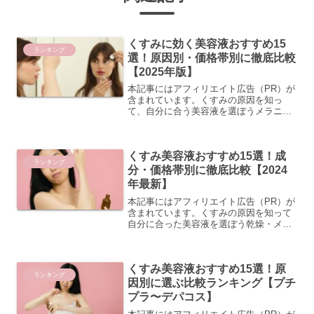
くすみに効く美容液おすすめ15
ランキング
選！原因別・価格帯別に徹底比較
【2025年版】
本記事にはアフィリエイト広告（PR）が
含まれています。くすみの原因を知っ
て、自分に合う美容液を選ぼうメラニ
ン・乾燥・血行不良・酸化…くすみの4大
原因とは 肌のくすみには、実はさまざま
な原因があります。大きく分けると「メ
くすみ美容液おすすめ15選！成
ラニン型」「乾燥型」「...
ランキング
分・価格帯別に徹底比較【2024
年最新】
本記事にはアフィリエイト広告（PR）が
含まれています。くすみの原因を知って
自分に合った美容液を選ぼう乾燥・メラ
ニン・血行不良…くすみの種類と見分け
方 「なんとなく顔色が悪い」「肌がくす
んで見える」と感じたことはありません
くすみ美容液おすすめ15選！原
か？くすみといっても...
ランキング
因別に選ぶ比較ランキング【プチ
プラ〜デパコス】