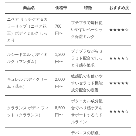
商品名
価格帯
特徴
おすすめ度
ニベア リッチケア＆カ
プチプラで毎日使
ラーリップ（ニベア花
700
いやすいベーシッ
★★★★☆
王）ボディミルク しっ
円〜
ク保湿ミルク
とり
プチプラながらセ
ルシードエル ボディミ
1,200
ラミド配合でしっ
★★★★☆
ルク（マンダム）
円〜
とり感を追求
敏感肌でも使いや
キュレル ボディクリー
2,000
すいセラミド機能
★★★★★
ム（花王）
円〜
成分配合の定番
ボタニカル成分配
クラランス ボディ フィ
8,500
合でハリ感ケアを
★★★★☆
ット（クラランス）
円〜
サポートするミド
ルライン
デパコスの頂点、