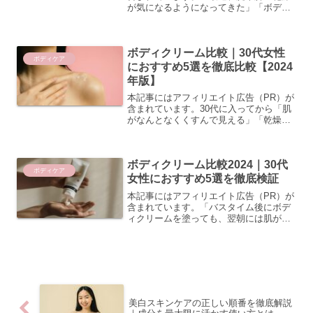
が気になるようになってきた」「ボディ
クリームを使ってみたいけど、種類が多
すぎて何を選べばいいかわからない」
——そんなお悩みを持つ30代女性は多い
ボディクリーム比較｜30代女性
のではないでしょうか。...
ボディケア
におすすめ5選を徹底比較【2024
年版】
本記事にはアフィリエイト広告（PR）が
含まれています。30代に入ってから「肌
がなんとなくくすんで見える」「乾燥が
気になりやすくなった」と感じている方
も多いのではないでしょうか。忙しい毎
日の中でも、ボディケアをしっかり続け
ボディクリーム比較2024｜30代
ることで肌の調子が整...
ボディケア
女性におすすめ5選を徹底検証
本記事にはアフィリエイト広告（PR）が
含まれています。「バスタイム後にボデ
ィクリームを塗っても、翌朝には肌がカ
サカサ…」「30代に入ってから急に乾燥
が気になり始めた」そんな悩みを感じて
いる方は多いのではないでしょうか。30
代になると肌のター...
美白スキンケアの正しい順番を徹底解説