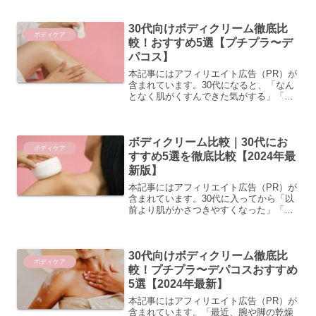
ょうか。とくに乾燥が気になる季節は、
ボディクリームでしっかりケアしたいと
30代向けボディクリーム徹底比
思いながらも、種類...
ボディケア
較！おすすめ5選【プチプラ〜デ
パコス】
本記事にはアフィリエイト広告（PR）が
含まれています。30代になると、「なん
となく肌がくすんできた気がする」「ボ
ディの乾燥が気になるようになった」
「若い頃と同じケアでは物足りなくなっ
てきた」と感じる方が増えてきます。毎
ボディクリーム比較｜30代にお
日使うボディクリームだ...
ボディケア
すすめ5選を徹底比較【2024年最
新版】
本記事にはアフィリエイト広告（PR）が
含まれています。30代に入ってから「以
前より肌がかさつきやすくなった」「ボ
ディケアをしても乾燥が気になる」と感
じている方は多いのではないでしょう
か。年齢とともに肌の水分保持力が変化
30代向けボディクリーム徹底比
するため、10〜20代...
ボディケア
較！プチプラ〜デパコスおすすめ
5選【2024年最新】
本記事にはアフィリエイト広告（PR）が
含まれています。「最近、腕や脚の乾燥