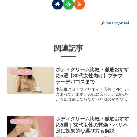
beauty-navi
関連記事
ボディクリーム比較・徹底おすす
ボディケア
め5選【30代女性向け】プチプ
ラ〜デパコスまで
本記事にはアフィリエイト広告（PR）が
含まれています。30代に入ると、20代の
ころには気にならなかった肌のかさつき
やくすみ、ハリの低下が気になり始める
方も多いのではないでしょうか。忙しい
毎日のなかで「ボディケアまで手が回ら
ボディクリーム比較・徹底おすす
ない」と感じつつも...
ボディケア
め5選｜30代女性の乾燥・ハリ不
足に効果的な選び方も解説