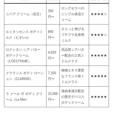
ロングセラーの
350
ニベア クリーム（花王）
シンプル保湿ク
★★★★☆
円〜
リーム
さらっと伸びる
ルミネッセンス ボディミ
800
プチプラ全身用
★★★★☆
ルク（ビオレu）
円〜
ミルク
ロクシタン シア バター
高品質シアバタ
4,620
ボディクリーム
ー配合の人気ミ
★★★★★
円〜
（L’OCCITANE）
ドルクラス
植物エキス豊富
クラランス ボディ ローシ
7,150
なフランス発ミ
★★★★★
ョン（CLARINS）
円〜
ドルクラス
海由来成分配合
ラ メール ザ ボディ クリ
22,000
の贅沢デパコス
★★★★★
ーム（La Mer）
円〜
ボディクリーム