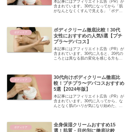
本記事にはアフィリエイト広告（PR）が
含まれています。30代になってから「肌
がなんとなくくすんで見える」「ボディ
の乾燥が気になりはじめた」「以前使っ
ていたケア用品では物足りなくなってき
た」と感じていませんか？実は30代の肌
ボディクリーム徹底比較！30代
は、20代と比べて...
ボディケア
女性におすすめの人気5選【プチ
プラ〜デパコス】
本記事にはアフィリエイト広告（PR）が
含まれています。30代に入ると、20代の
ころとは異なる肌の変化を感じる方も多
いのではないでしょうか。乾燥しやすく
なった、ざらつきが気になる、全身の潤
いが続かないなど、ボディケアへの意識
30代向けボディクリーム徹底比
が高まる時期でもあ...
ボディケア
較！プチプラ〜デパコスおすすめ
5選【2024年版】
本記事にはアフィリエイト広告（PR）が
含まれています。30代に入ってから、な
んとなく肌のハリが気になり始めた、脚
やひじのカサつきが目立ってきた、とい
う方は多いのではないでしょうか。忙し
い毎日の中でも、ボディケアをしっかり
全身保湿クリームおすすめ15
続けることで、肌のう...
ボディケア
選！肌質・目的別に徹底比較