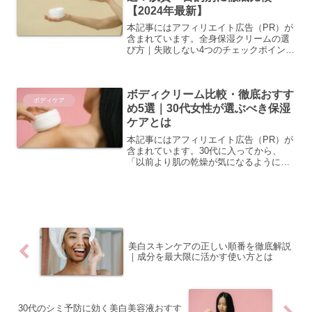
【2024年最新】
本記事にはアフィリエイト広告（PR）が
含まれています。全身保湿クリームの選
び方｜失敗しない4つのチェックポイント
全身保湿クリームは毎日使うアイテムだ
からこそ、自分の肌に合ったものを選ぶ
ことが大切です。ドラッグストアやネッ
ボディクリーム比較・徹底おすす
トショップには数多く...
ボディケア
め5選｜30代女性が選ぶべき保湿
ケアとは
本記事にはアフィリエイト広告（PR）が
含まれています。30代に入ってから、
「以前より肌の乾燥が気になるようにな
った」「ボディローションを塗っても翌
朝にはカサカサしている」といったお悩
みを感じている方は多いのではないでし
ょうか。年齢とともに肌...
美白スキンケアの正しい順番を徹底解説
｜成分を最大限に活かす使い方とは
30代のシミ予防に効く美白美容液おすす