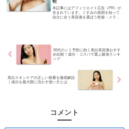
較
本記事にはアフィリエイト広告（PR）が
含まれています。くすみの原因を知って
自分に合う美容液を選ぼう乾燥・メラニ
ン・血行不良・角質肥厚…くすみの4大原
因とは 肌のくすみが気になるとき、その
原因はひとつではありません。くすみに
は主に「乾燥」「メ...
30代のシミ予防に効く美白美容液おすす
め比較！成分・コスパで選ぶ最強ランキ
ング
美白スキンケアの正しい順番を徹底解説
｜成分を最大限に活かす使い方とは
コメント