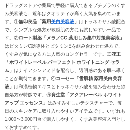
ドラッグストアや薬局で手軽に購入できるプチプラのくす
み美容液も、近年はクオリティが高く人気を集めていま
す。①
無印良品「薬用
美白美容液
」
はトラネキサム酸配合
で、シンプルな処方が敏感肌の方にも試しやすい一品で
す。②
ロート製薬「メラノCC 薬用しみ集中対策美容液」
はビタミンC誘導体とビタミンEを組み合わせた処方で、
くすみが気になる方に人気のロングセラーです。③
花王
「ホワイトレーベル パーフェクト ホワイトニング セラ
ム」
はナイアシンアミドを配合し、透明感のある肌へ導く
ことが期待できます。④
コーセー「雪肌精 薬用美白美容
液」
は和漢植物エキスとトラネキサム酸を組み合わせた独
自処方が特徴です。⑤
資生堂「アクアレーベル ホワイト
アップ エッセンス」
はみずみずしいテクスチャーで、毎
日のスキンケアに取り入れやすいアイテムです。いずれも
1,000〜3,000円台で購入しやすく、くすみ美容液入門とし
ておすすめです。