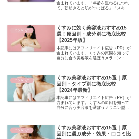
含まれています。「年齢を重ねるにつれ
て、朝起きると肌がつっぱる」「スキン
ケアをしてもすぐに乾燥を感じてしま
う」そんなお悩みを抱える30代女性は多
いのではないでしょうか。20代のころは
くすみに効く美容液おすすめ15
気にならなかった乾燥...
ランキング
選！原因別・成分別に徹底比較
【2025年版】
本記事にはアフィリエイト広告（PR）が
含まれています。くすみの原因を知って
自分に合う美容液を選ぼうメラニン・乾
燥・血行不良…くすみの種類とその特徴
肌のくすみといっても、その原因はひと
つではありません。大きく分けると「メ
くすみ美容液おすすめ15選｜原
ラニンによるくすみ」...
ランキング
因別・タイプ別に徹底比較
【2024年最新】
本記事にはアフィリエイト広告（PR）が
含まれています。くすみの原因を知って
自分に合う美容液を選ぼうメラニン型・
乾燥型・血行不良型…あなたのくすみは
どのタイプ？ 一口に「くすみ」といって
も、その原因はさまざまです。大きく分
くすみ美容液おすすめ15選｜原
けると、メラニン型・...
ランキング
因別に選ぶ成分・効果・口コミ比