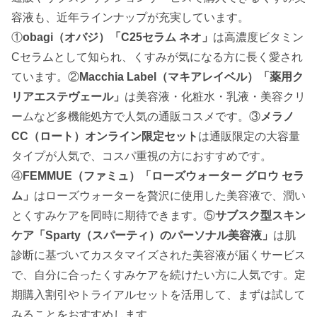
容液も、近年ラインナップが充実しています。
①
obagi（オバジ）「C25セラム ネオ」
は高濃度ビタミン
Cセラムとして知られ、くすみが気になる方に長く愛され
ています。②
Macchia Label（マキアレイベル）「薬用ク
リアエステヴェール」
は美容液・化粧水・乳液・美容クリ
ームなど多機能処方で人気の通販コスメです。③
メラノ
CC（ロート）オンライン限定セット
は通販限定の大容量
タイプが人気で、コスパ重視の方におすすめです。
④
FEMMUE（ファミュ）「ローズウォーター グロウ セラ
ム」
はローズウォーターを贅沢に使用した美容液で、潤い
とくすみケアを同時に期待できます。⑤
サブスク型スキン
ケア「Sparty（スパーティ）のパーソナル美容液」
は肌
診断に基づいてカスタマイズされた美容液が届くサービス
で、自分に合ったくすみケアを続けたい方に人気です。定
期購入割引やトライアルセットを活用して、まずは試して
みることをおすすめします。