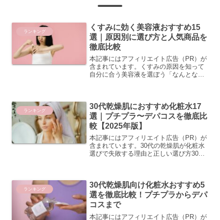
くすみに効く美容液おすすめ15
ランキング
選｜原因別に選び方と人気商品を
徹底比較
本記事にはアフィリエイト広告（PR）が
含まれています。くすみの原因を知って
自分に合う美容液を選ぼう「なんとなく
肌がくすんで見える」「透明感がない」
と悩んでいる方は多いのではないでしょ
うか。実は、くすみには複数の原因タイ
30代乾燥肌におすすめ化粧水17
プがあり、それぞれに合...
ランキング
選｜プチプラ〜デパコスを徹底比
較【2025年版】
本記事にはアフィリエイト広告（PR）が
含まれています。30代の乾燥肌が化粧水
選びで失敗する理由と正しい選び方30代
から変わる肌質の変化｜なぜ20代と同じ
ケアでは乾燥が防げないのか30代に入る
と、肌の水分保持能力や皮脂分泌量が20
30代乾燥肌向け化粧水おすすめ5
代のころと比...
ランキング
選を徹底比較！プチプラからデパ
コスまで
本記事にはアフィリエイト広告（PR）が