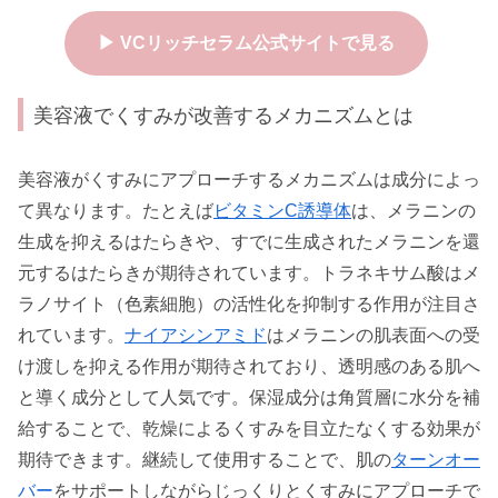
▶ VCリッチセラム公式サイトで見る
美容液でくすみが改善するメカニズムとは
美容液がくすみにアプローチするメカニズムは成分によっ
て異なります。たとえば
ビタミンC誘導体
は、メラニンの
生成を抑えるはたらきや、すでに生成されたメラニンを還
元するはたらきが期待されています。トラネキサム酸はメ
ラノサイト（色素細胞）の活性化を抑制する作用が注目さ
れています。
ナイアシンアミド
はメラニンの肌表面への受
け渡しを抑える作用が期待されており、透明感のある肌へ
と導く成分として人気です。保湿成分は角質層に水分を補
給することで、乾燥によるくすみを目立たなくする効果が
期待できます。継続して使用することで、肌の
ターンオー
バー
をサポートしながらじっくりとくすみにアプローチで